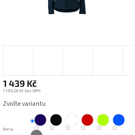
1 439 Kč
1 189,26 Kč
bez DPH
Měrná
Zvolte variantu
cena:
Barva