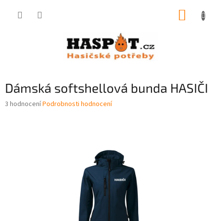
Přejít
NÁKUP
na
obsah
KOŠÍK
Dámská softshellová bunda HASIČI
Průměrné
3 hodnocení
Podrobnosti hodnocení
hodnocení
produktu
je
5,0
z
5
hvězdiček.