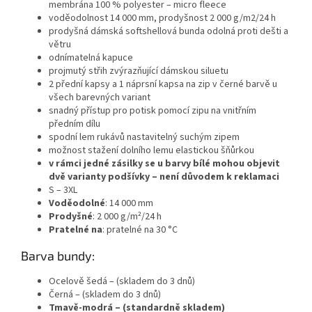
membrána 100 % polyester – micro fleece
voděodolnost 14 000 mm, prodyšnost 2 000 g/m2/24 h
prodyšná dámská softshellová bunda odolná proti dešti a
větru
odnímatelná kapuce
projmutý střih zvýrazňující dámskou siluetu
2 přední kapsy a 1 náprsní kapsa na zip v černé barvě u
všech barevných variant
snadný přístup pro potisk pomocí zipu na vnitřním
předním dílu
spodní lem rukávů nastavitelný suchým zipem
možnost stažení dolního lemu elastickou šňůrkou
v rámci jedné zásilky se u barvy bílé mohou objevit
dvě varianty podšívky – není důvodem k reklamaci
S – 3XL
Voděodolné
:
14 000 mm
Prodyšné
:
2 000 g/m²/24 h
Pratelné na
:
pratelné na 30 °C
Barva bundy:
Ocelově šedá – (skladem do 3 dnů)
Černá – (skladem do 3 dnů)
Tmavě-modrá – (standardně skladem)