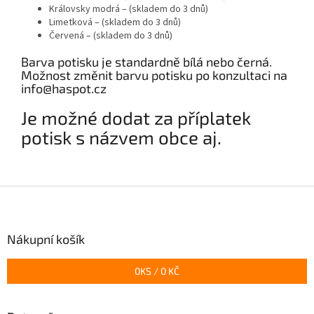
Královsky modrá – (skladem do 3 dnů)
Limetková – (skladem do 3 dnů)
Červená – (skladem do 3 dnů)
Barva potisku je standardně bílá nebo černá.
Možnost změnit barvu potisku po konzultaci na
info@haspot.cz
Je možné dodat za příplatek
potisk s názvem obce aj.
Z
á
p
a
Nákupní košík
t
í
0
KS /
0 KČ