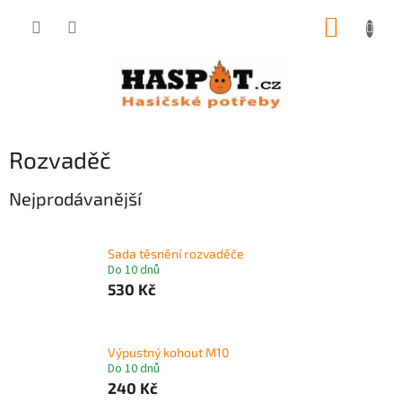
Přejít
NÁKUP
na
obsah
KOŠÍK
Rozvaděč
Nejprodávanější
Sada těsnění rozvaděče
Do 10 dnů
530 Kč
Výpustný kohout M10
Do 10 dnů
240 Kč