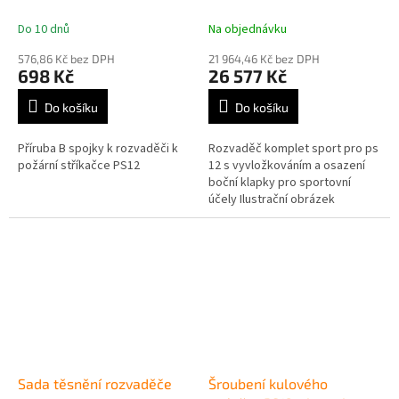
Do 10 dnů
Na objednávku
Průměrné
Průměrné
hodnocení
hodnocení
576,86 Kč bez DPH
21 964,46 Kč bez DPH
produktu
produktu
698 Kč
26 577 Kč
je
je
5,0
5,0
Do košíku
Do košíku
z
z
5
5
Příruba B spojky k rozvaděči k
Rozvaděč komplet sport pro ps
hvězdiček.
hvězdiček.
požární stříkačce PS12
12 s vyvložkováním a osazení
boční klapky pro sportovní
účely Ilustrační obrázek
Sada těsnění rozvaděče
Šroubení kulového