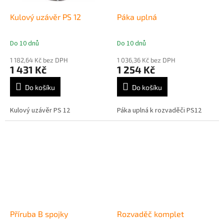
Kulový uzávěr PS 12
Páka uplná
Do 10 dnů
Do 10 dnů
Průměrné
Průměrné
hodnocení
hodnocení
1 182,64 Kč bez DPH
1 036,36 Kč bez DPH
produktu
produktu
1 431 Kč
1 254 Kč
je
je
5,0
5,0
Do košíku
Do košíku
z
z
5
5
Kulový uzávěr PS 12
Páka uplná k rozvaděči PS12
hvězdiček.
hvězdiček.
Příruba B spojky
Rozvaděč komplet