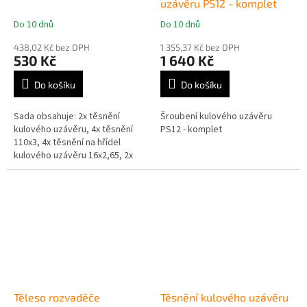
uzávěru PS12 - komplet
Do 10 dnů
Do 10 dnů
Průměrné
Průměrné
hodnocení
hodnocení
438,02 Kč bez DPH
1 355,37 Kč bez DPH
produktu
produktu
530 Kč
1 640 Kč
je
je
5,0
5,0
Do košíku
Do košíku
z
z
5
5
Sada obsahuje: 2x těsnění
Šroubení kulového uzávěru
hvězdiček.
hvězdiček.
kulového uzávěru, 4x těsnění
PS12 - komplet
110x3, 4x těsnění na hřídel
kulového uzávěru 16x2,65, 2x
těsnění na vodítko čepu 35x2,
2x těsnění 85x3.Foto 20 z 20
Těleso rozvaděče
Těsnění kulového uzávěru