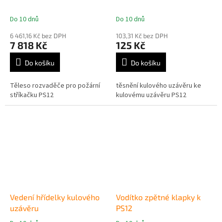
Do 10 dnů
Do 10 dnů
Průměrné
Průměrné
hodnocení
hodnocení
6 461,16 Kč bez DPH
103,31 Kč bez DPH
produktu
produktu
7 818 Kč
125 Kč
je
je
5,0
5,0
Do košíku
Do košíku
z
z
5
5
Těleso rozvaděče pro požární
těsnění kulového uzávěru ke
hvězdiček.
hvězdiček.
stříkačku PS12
kulovému uzávěru PS12
Vedení hřídelky kulového
Vodítko zpětné klapky k
uzávěru
PS12