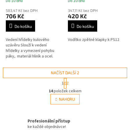
Do 10 dnů
Do 10 dnů
Průměrné
Průměrné
hodnocení
hodnocení
583,47 Kč bez DPH
347,11 Kč bez DPH
produktu
produktu
706 Kč
420 Kč
je
je
5,0
5,0
Do košíku
Do košíku
z
z
5
5
Vedení hřídelky kulového
Vodítko zpětné klapky k PS12
hvězdiček.
hvězdiček.
uzávěru Slouží k vedení
hřídelky a vymezení pohybu
páky, materiál hliník a ocel.
NAČÍST DALŠÍ 2
S
1
2
t
O
r
14
položek celkem
v
á
l
NAHORU
n
á
k
d
o
v
a
á
Profesionální přístup
c
n
í
ke každé objednávce!
í