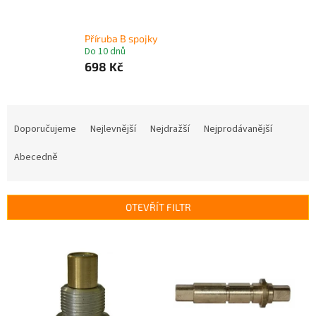
Příruba B spojky
Do 10 dnů
698 Kč
Ř
a
Doporučujeme
Nejlevnější
Nejdražší
Nejprodávanější
z
e
Abecedně
n
í
p
OTEVŘÍT FILTR
r
o
V
d
ý
u
p
k
i
t
s
ů