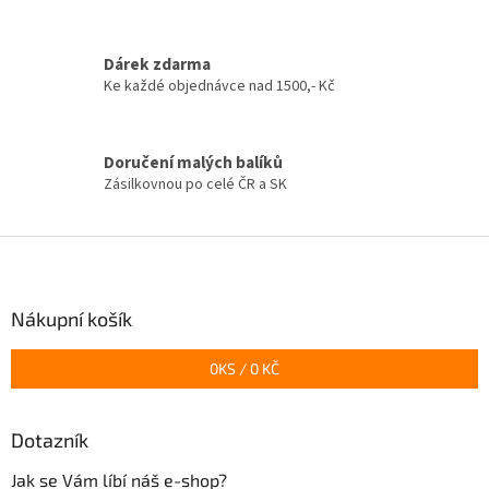
p
r
v
Dárek zdarma
k
Ke každé objednávce nad 1500,- Kč
y
v
ý
p
Doručení malých balíků
i
Zásilkovnou po celé ČR a SK
s
u
Z
á
p
a
Nákupní košík
t
í
0
KS /
0 KČ
Dotazník
Jak se Vám líbí náš e-shop?