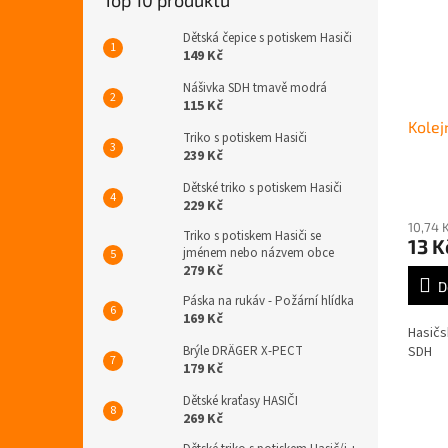
Top 10 produktů
Dětská čepice s potiskem Hasiči
149 Kč
Nášivka SDH tmavě modrá
115 Kč
Kolej
Triko s potiskem Hasiči
239 Kč
Dětské triko s potiskem Hasiči
Průmě
229 Kč
hodno
10,74 
produ
Triko s potiskem Hasiči se
13 K
je
jménem nebo názvem obce
5,0
279 Kč
z
D
Páska na rukáv - Požární hlídka
5
169 Kč
hvězdi
Hasičs
Brýle DRÄGER X-PECT
SDH
179 Kč
Dětské kraťasy HASIČI
269 Kč