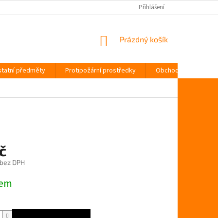
Přihlášení
NÁKUPNÍ
Prázdný košík
KOŠÍK
tatní předměty
Protipožární prostředky
Obchodní podmínky
č
 bez DPH
dem