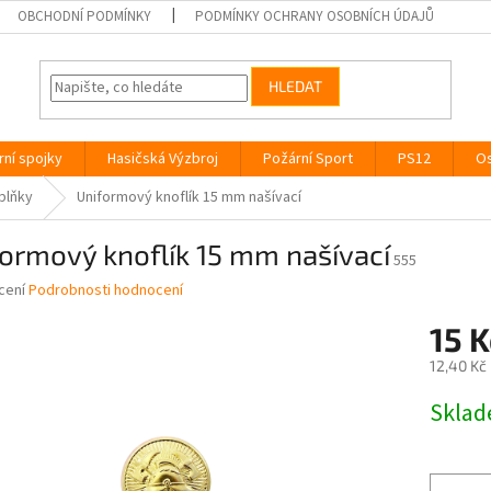
OBCHODNÍ PODMÍNKY
PODMÍNKY OCHRANY OSOBNÍCH ÚDAJŮ
HLEDAT
rní spojky
Hasičská Výzbroj
Požární Sport
PS12
Os
plňky
Uniformový knoflík 15 mm našívací
ormový knoflík 15 mm našívací
555
né
cení
Podrobnosti hodnocení
ní
15 K
u
12,40 Kč
Měrná
Skla
cena:
ek.