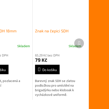
SDH 18mm
Znak na čepici SDH
Další
produkt
Skladem
Skladem
Průměrné
hodnocení
ez DPH
65,29 Kč bez DPH
produktu
79 Kč
je
5,0
z
šíku
Do košíku
5
hvězdiček.
, pozlacená a
Barevný znak SDH se zlatou
í
podložkou pro umístění na
brigadýrku nebo klobouk k
vycházkové uniformě.