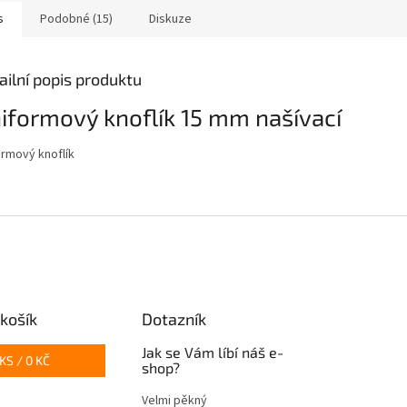
s
Podobné (15)
Diskuze
ailní popis produktu
iformový knoflík 15 mm našívací
ormový knoflík
košík
Dotazník
Jak se Vám líbí náš e-
KS /
0 KČ
shop?
Velmi pěkný