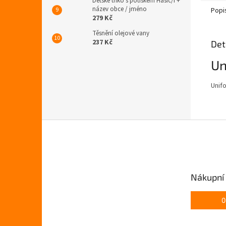
Dětské triko s potiskem Hasič/i +
název obce / jméno
Popi
279 Kč
Těsnění olejové vany
237 Kč
Det
Un
Unif
Z
á
p
a
t
Nákupní 
í
0