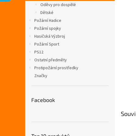
n
Oděvy pro dospělé
e
Dětské
l
Požární Hadice
Požární spojky
Hasičská Výzbroj
Požární Sport
PS12
Ostatní předměty
Protipožární prostředky
Značky
Facebook
Souvi