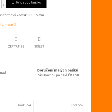
Přidat do košíku
 uniformový knoflík SDH 15 mm
informace
ZEPTAT SE
SDÍLET
Doručení malých balíků
 nad
Zásilkovnou po celé ČR a SK
Kód:
554
Kód:
552