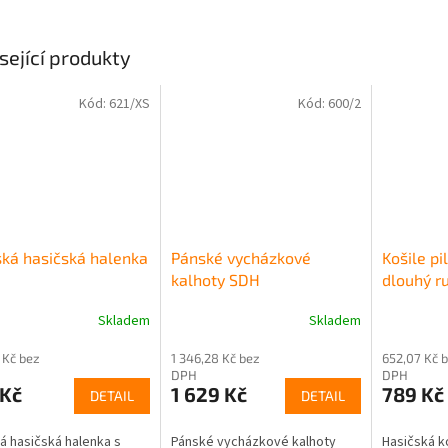
sející produkty
Kód:
621/XS
Kód:
600/2
ká hasičská halenka
Pánské vycházkové
Košile pi
kalhoty SDH
dlouhý r
Skladem
Skladem
rné
Průměrné
Průměrné
cení
hodnocení
hodnocení
 Kč bez
1 346,28 Kč bez
652,07 Kč 
ktu
produktu
produktu
DPH
DPH
je
je
 Kč
1 629 Kč
789 Kč
DETAIL
DETAIL
5,0
5,0
z
z
5
5
 hasičská halenka s
Pánské vycházkové kalhoty
Hasičská ko