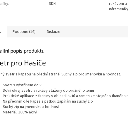
ček.
hvězdiček.
hvězdiček.
níky.
SDH.
rukávem a 
nárameníky
s
Podobné (16)
Diskuze
ailní popis produktu
etr pro Hasiče
ený svetr s kapsou na přední straně. Suchý zip pro jmenovku a hodnost.
Svetr s výstřihem do V
Dolní okraj svetru a rukávy staženy do pružného lemu
Praktické aplikace z tkaniny v oblasti loktů a ramen
ze stejného tkaného 
Na předním díle kapsa s patkou zapínání na suchý zip
Suchý zip na jmenovku a hodnost
Materiál: 100% akryl