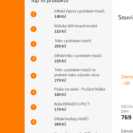
Top 10 produktů
Dětská čepice s potiskem Hasiči
Souvi
149 Kč
Nášivka SDH tmavě modrá
115 Kč
Triko s potiskem Hasiči
239 Kč
Dětské triko s potiskem Hasiči
229 Kč
Triko s potiskem Hasiči se
jménem nebo názvem obce
Dáms
279 Kč
- KR
Páska na rukáv - Požární hlídka
169 Kč
Průmě
hodno
Brýle DRÄGER X-PECT
635,54
produ
179 Kč
DPH
je
769
4,3
Dětské kraťasy HASIČI
z
269 Kč
5
Dámská