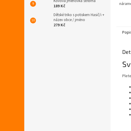
Kovová jmenovka Stříbrná
hvězdi
nárame
189 Kč
Dětské triko s potiskem Hasič/i +
název obce / jméno
279 Kč
Popi
Det
Sv
Plet