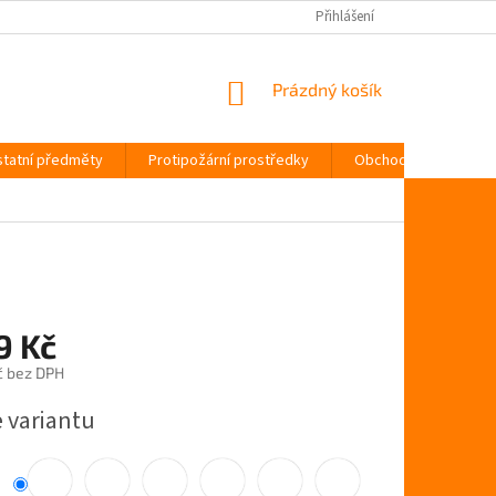
Přihlášení
NÁKUPNÍ
Prázdný košík
KOŠÍK
tatní předměty
Protipožární prostředky
Obchodní podmínky
9 Kč
č bez DPH
e variantu