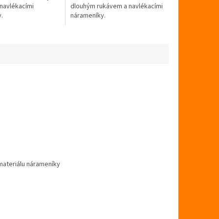
hvězdiček.
navlékacími
dlouhým rukávem a navlékacími
.
nárameníky.
materiálu nárameníky