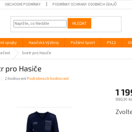
OBCHODNÍ PODMÍNKY
PODMÍNKY OCHRANY OSOBNÍCH ÚDAJŮ
HLEDAT
rní spojky
Hasičská Výzbroj
Požární Sport
PS12
Os
lečení
Svetr pro Hasiče
r pro Hasiče
Průměrné
2 hodnocení
Podrobnosti hodnocení
hodnocení
produktu
1 19
je
990,91 K
5,0
z
Měrná
Zvolt
5
cena:
hvězdiček.