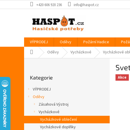
Přejít
+420 606 920 236
info@haspot.cz
na
obsah
VÝPRODEJ
Oděvy
Požární Hadice
Požá
Domů
Oděvy
Vycházkové
Vycházkové ob
P
Svet
o
Přeskočit
s
Kategorie
kategorie
Akce
t
r
VÝPRODEJ
a
Oděvy
n
Zásahová Výstroj
n
í
Vycházkové
p
Vycházkové oblečení
a
Vycházkové doplňky