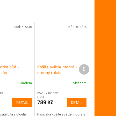
Kód:
615/36
Kód:
618/36
Další
lotka bílá -
Košile světle modrá -
produkt
ukáv
dlouhý rukáv
Skladem
Skladem
Průměrné
hodnocení
bez
652,07 Kč bez
produktu
DPH
je
789 Kč
DETAIL
DETAIL
5,0
z
5
šile bílá s dlouhým
Hasičská košile světle modrá s