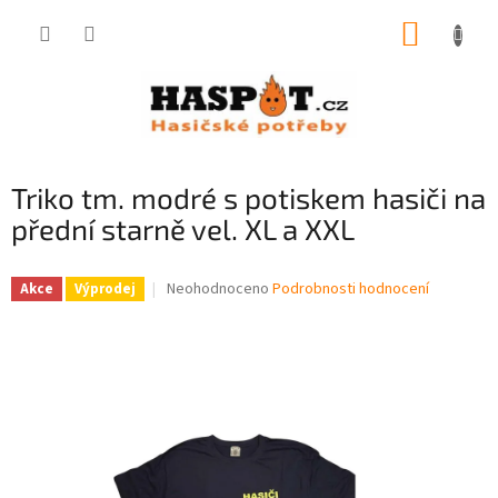
Přejít
NÁKUP
na
obsah
KOŠÍK
Triko tm. modré s potiskem hasiči na
přední starně vel. XL a XXL
Průměrné
Neohodnoceno
Podrobnosti hodnocení
Akce
Výprodej
hodnocení
produktu
je
0,0
z
5
hvězdiček.