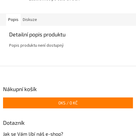
Popis
Diskuze
Detailní popis produktu
Popis produktu není dostupný
Z
á
p
a
Nákupní košík
t
í
0
KS /
0 KČ
Dotazník
Jak se Vám líbí náš e-shop?