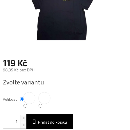
119 Kč
98,35 Kč bez DPH
Měrná
Zvolte variantu
cena:
Velikost
Přidat do košíku