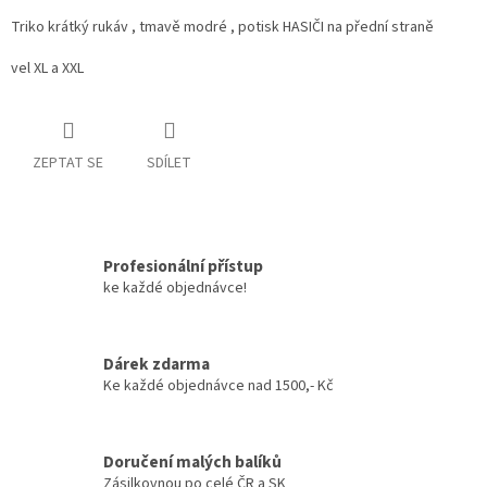
Triko krátký rukáv , tmavě modré , potisk HASIČI na přední straně
vel XL a XXL
ZEPTAT SE
SDÍLET
Profesionální přístup
ke každé objednávce!
Dárek zdarma
Ke každé objednávce nad 1500,- Kč
Doručení malých balíků
Zásilkovnou po celé ČR a SK