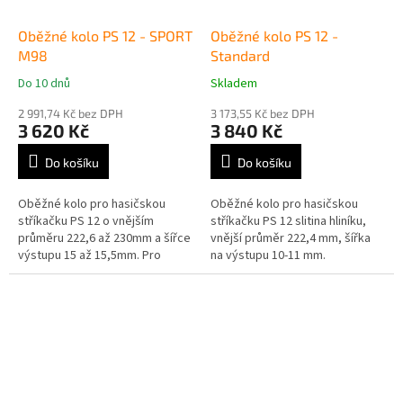
Oběžné kolo PS 12 - SPORT
Oběžné kolo PS 12 -
M98
Standard
Do 10 dnů
Skladem
Průměrné
Průměrné
hodnocení
hodnocení
2 991,74 Kč bez DPH
3 173,55 Kč bez DPH
produktu
produktu
3 620 Kč
3 840 Kč
je
je
5,0
5,0
Do košíku
Do košíku
z
z
5
5
Oběžné kolo pro hasičskou
Oběžné kolo pro hasičskou
hvězdiček.
hvězdiček.
stříkačku PS 12 o vnějším
stříkačku PS 12 slitina hliníku,
průměru 222,6 až 230mm a šířce
vnější průměr 222,4 mm, šířka
výstupu 15 až 15,5mm. Pro
na výstupu 10-11 mm.
motory o objemu 1500-1600mm