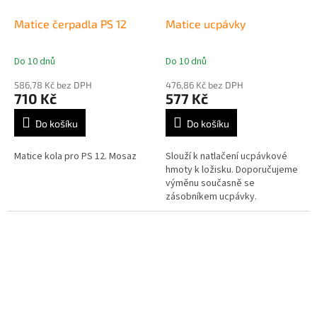
Matice čerpadla PS 12
Matice ucpávky
Do 10 dnů
Do 10 dnů
Průměrné
Průměrné
hodnocení
hodnocení
586,78 Kč bez DPH
476,86 Kč bez DPH
produktu
produktu
710 Kč
577 Kč
je
je
3,5
5,0
Do košíku
Do košíku
z
z
5
5
Matice kola pro PS 12. Mosaz
Slouží k natlačení ucpávkové
hvězdiček.
hvězdiček.
hmoty k ložisku. Doporučujeme
výměnu současně se
zásobníkem ucpávky.