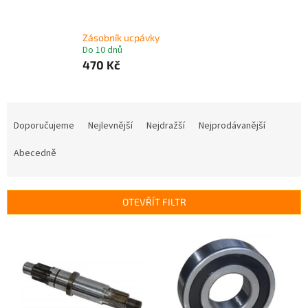
Zásobník ucpávky
Do 10 dnů
470 Kč
Ř
a
Doporučujeme
Nejlevnější
Nejdražší
Nejprodávanější
z
e
Abecedně
n
í
p
OTEVŘÍT FILTR
r
o
V
d
ý
u
p
k
i
t
s
ů