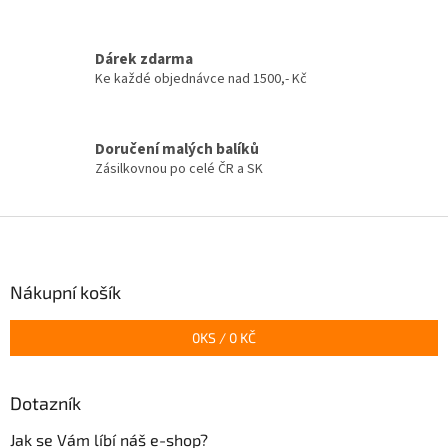
p
r
v
Dárek zdarma
k
Ke každé objednávce nad 1500,- Kč
y
v
ý
p
Doručení malých balíků
i
Zásilkovnou po celé ČR a SK
s
u
Z
á
p
a
Nákupní košík
t
í
0
KS /
0 KČ
Dotazník
Jak se Vám líbí náš e-shop?