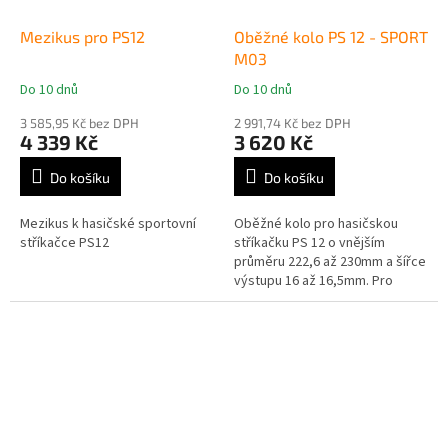
Mezikus pro PS12
Oběžné kolo PS 12 - SPORT
M03
Do 10 dnů
Do 10 dnů
Průměrné
Průměrné
hodnocení
hodnocení
3 585,95 Kč bez DPH
2 991,74 Kč bez DPH
produktu
produktu
4 339 Kč
3 620 Kč
je
je
4,5
5,0
Do košíku
Do košíku
z
z
5
5
Mezikus k hasičské sportovní
Oběžné kolo pro hasičskou
hvězdiček.
hvězdiček.
stříkačce PS12
stříkačku PS 12 o vnějším
průměru 222,6 až 230mm a šířce
výstupu 16 až 16,5mm. Pro
motory o objemu 1800-2100mm