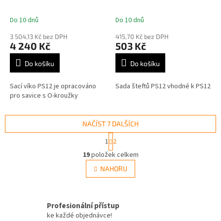
Do 10 dnů
Do 10 dnů
Průměrné
Průměrné
hodnocení
hodnocení
3 504,13 Kč bez DPH
415,70 Kč bez DPH
produktu
produktu
4 240 Kč
503 Kč
je
je
5,0
5,0
Do košíku
Do košíku
z
z
5
5
Sací víko PS12 je opracováno
Sada šteftů PS12 vhodné k PS12
hvězdiček.
hvězdiček.
pro savice s O-kroužky
NAČÍST 7 DALŠÍCH
S
1
2
t
O
r
19
položek celkem
v
á
l
NAHORU
n
á
k
d
o
v
a
á
Profesionální přístup
c
n
í
ke každé objednávce!
í