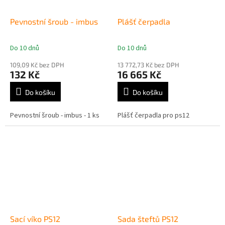
Pevnostní šroub - imbus
Plášť čerpadla
Do 10 dnů
Do 10 dnů
Průměrné
Průměrné
hodnocení
hodnocení
109,09 Kč bez DPH
13 772,73 Kč bez DPH
produktu
produktu
132 Kč
16 665 Kč
je
je
5,0
5,0
Do košíku
Do košíku
z
z
5
5
Pevnostní šroub - imbus - 1 ks
Plášť čerpadla pro ps12
hvězdiček.
hvězdiček.
Sací víko PS12
Sada šteftů PS12