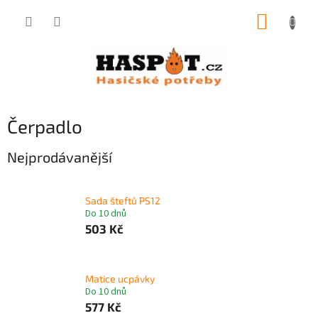
Přejít
NÁKUP
na
obsah
KOŠÍK
Čerpadlo
Nejprodávanější
Sada šteftů PS12
Do 10 dnů
503 Kč
Matice ucpávky
Do 10 dnů
577 Kč