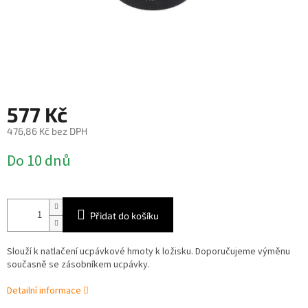
577 Kč
476,86 Kč bez DPH
Měrná
Do 10 dnů
cena:
Přidat do košíku
Slouží k natlačení ucpávkové hmoty k ložisku. Doporučujeme výměnu
současně se zásobníkem ucpávky.
Detailní informace