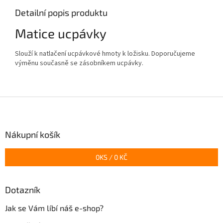
Detailní popis produktu
Matice ucpávky
Slouží k natlačení ucpávkové hmoty k ložisku. Doporučujeme
výměnu současně se zásobníkem ucpávky.
Z
á
p
a
Nákupní košík
t
í
0
KS /
0 KČ
Dotazník
Jak se Vám líbí náš e-shop?