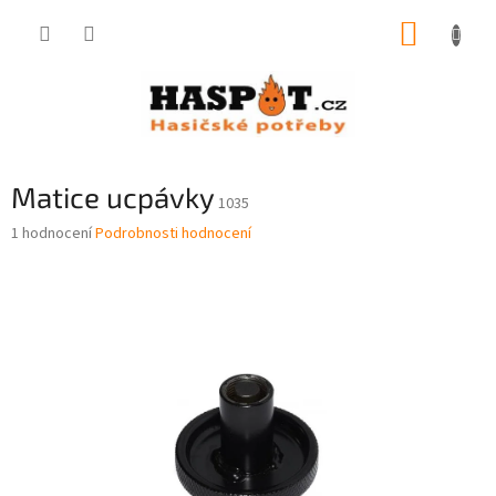
Přejít
NÁKUP
na
obsah
KOŠÍK
Matice ucpávky
1035
Průměrné
1 hodnocení
Podrobnosti hodnocení
hodnocení
produktu
je
5,0
z
5
hvězdiček.