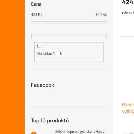
424
je
Cena
4,5
Pánská
z
424
Kč
844
Kč
5
hvězdi
Na skladě
6
Facebook
Pánsk
vyšit
Top 10 produktů
Průmě
hodno
Dětská čepice s potiskem Hasiči