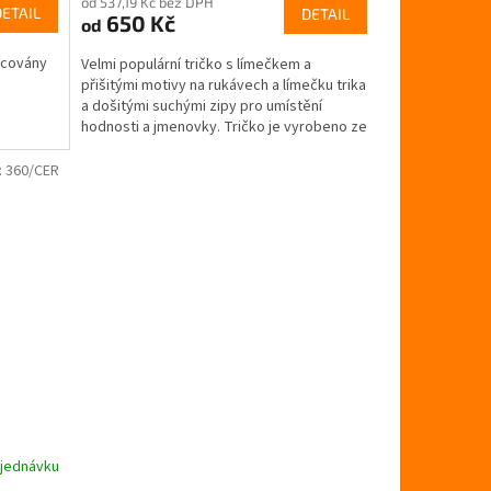
od 537,19 Kč bez DPH
produktu
DETAIL
DETAIL
650 Kč
od
je
5,0
racovány
Velmi populární tričko s límečkem a
z
přišitými motivy na rukávech a límečku trika
5
a došitými suchými zipy pro umístění
hvězdiček.
hodnosti a jmenovky. Tričko je vyrobeno ze
100% bavlny.
:
360/CER
jednávku