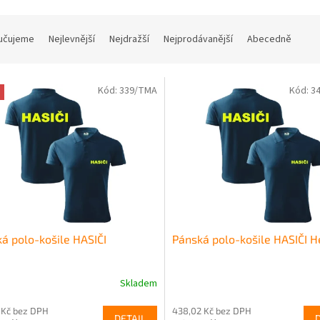
učujeme
Nejlevnější
Nejdražší
Nejprodávanější
Abecedně
Kód:
339/TMA
Kód:
3
á polo-košile HASIČI
Pánská polo-košile HASIČI 
Skladem
rné
Průměrné
cení
hodnocení
 Kč bez DPH
438,02 Kč bez DPH
ktu
produktu
DETAIL