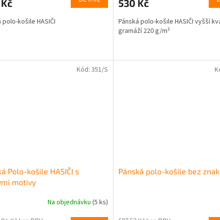
 Kč
530 Kč
je
5,0
 polo-košile HASIČI
Pánská polo-košile HASIČI vyšší kva
z
gramáží 220 g/m²
5
ček.
hvězdiček.
Kód:
351/S
K
á Polo-košile HASIČI s
Pánská polo-košile bez zna
ými motivy
Na objednávku
(5 ks)
rné
Průměrné
cení
hodnocení