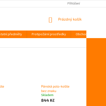
Přihlášení
NÁKUPNÍ
Prázdný košík
KOŠÍK
tatní předměty
Protipožární prostředky
Obchodní podmínky
ile
Pánská polo-košile
bez znaku
Skladem
844 Kč