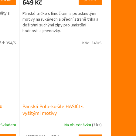
649 Kč
je
5,0
lity s
Pánské tričko s límečkem s potisknutými
z
motivy na rukávech a přední straně trika a
5
došitými suchými zipy pro umístění
hvězdiček.
hodnosti a jmenovky.
ód:
354/S
Kód:
348/S
ku
Pánská Polo-košile HASIČI s
vyšitými motivy
Skladem
Na objednávku
(3 ks)
Průměrné
hodnocení