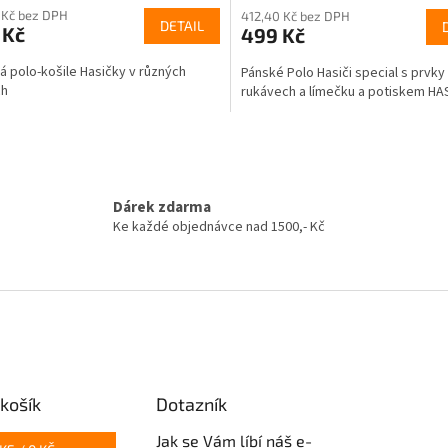
 Kč bez DPH
412,40 Kč bez DPH
ktu
produktu
DETAIL
 Kč
499 Kč
je
5,0
 polo-košile Hasičky v různých
Pánské Polo Hasiči special s prvky
z
ch
rukávech a límečku a potiskem HAS
5
ček.
hvězdiček.
O
v
l
á
Dárek zdarma
d
Ke každé objednávce nad 1500,- Kč
a
c
í
p
r
v
k
y
v
košík
Dotazník
ý
p
Jak se Vám líbí náš e-
i