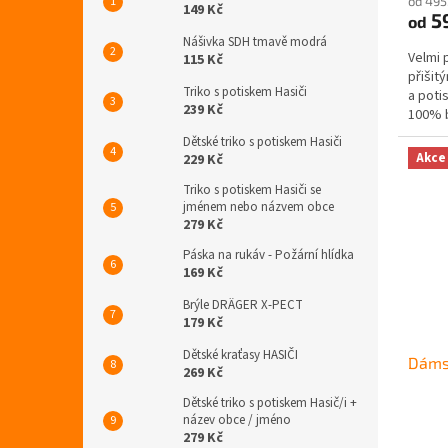
od 495
produ
149 Kč
5
od
je
4,7
Nášivka SDH tmavě modrá
Velmi 
115 Kč
z
přišit
5
Triko s potiskem Hasiči
a poti
hvězdi
239 Kč
100% b
Dětské triko s potiskem Hasiči
Akce
229 Kč
Triko s potiskem Hasiči se
jménem nebo názvem obce
279 Kč
Páska na rukáv - Požární hlídka
169 Kč
Brýle DRÄGER X-PECT
179 Kč
Dětské kraťasy HASIČI
Dámsk
269 Kč
Dětské triko s potiskem Hasič/i +
název obce / jméno
Průmě
279 Kč
hodno