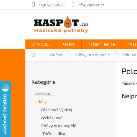
Přejít
+420 606 920 236
info@haspot.cz
na
obsah
VÝPRODEJ
Oděvy
Požární Hadice
Požá
Domů
Oděvy
Oděvy pro dospělé
Polo-ko
P
Polo
o
Přeskočit
s
Kategorie
kategorie
Pánské P
t
r
VÝPRODEJ
Nejpr
a
Oděvy
n
Zásahová Výstroj
n
í
Vycházkové
p
Oděvy pro dospělé
a
Trička a tílka