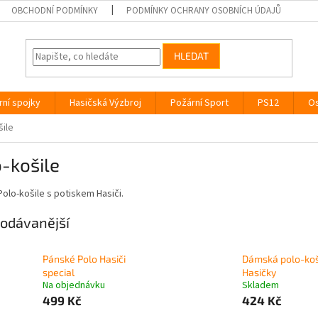
OBCHODNÍ PODMÍNKY
PODMÍNKY OCHRANY OSOBNÍCH ÚDAJŮ
HLEDAT
rní spojky
Hasičská Výzbroj
Požární Sport
PS12
Os
šile
-košile
olo-košile s potiskem Hasiči.
odávanější
Pánské Polo Hasiči
Dámská polo-koš
special
Hasičky
Na objednávku
Skladem
499 Kč
424 Kč