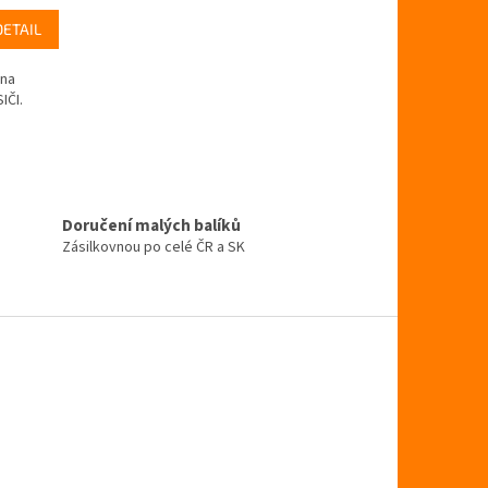
DETAIL
 na
IČI.
Doručení malých balíků
Zásilkovnou po celé ČR a SK