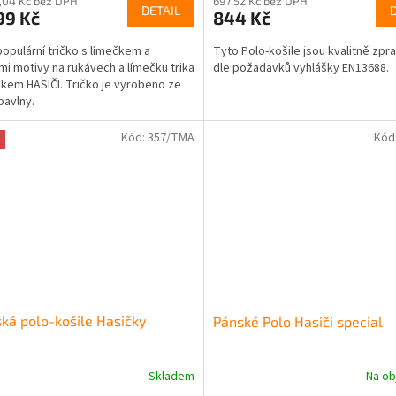
,04 Kč bez DPH
697,52 Kč bez DPH
ktu
produktu
DETAIL
99 Kč
844 Kč
je
5,0
populární tričko s límečkem a
Tyto Polo-košile jsou kvalitně zp
z
ými motivy na rukávech a límečku trika
dle požadavků vyhlášky EN13688.
5
skem HASIČI. Tričko je vyrobeno ze
ček.
hvězdiček.
avlny.
Kód:
357/TMA
Kód
á polo-košile Hasičky
Pánské Polo Hasiči special
Skladem
Na ob
rné
Průměrné
cení
hodnocení