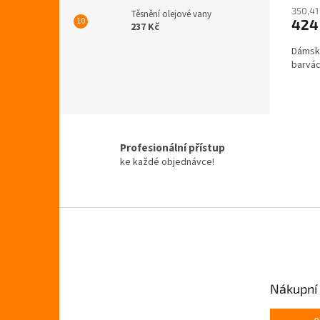
350,41
produ
Těsnění olejové vany
424
je
237 Kč
5,0
Dámská
z
barvá
5
hvězdi
Profesionální přístup
ke každé objednávce!
Z
á
p
a
t
Nákupní 
í