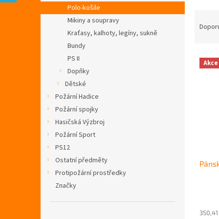
n
Polo-košile
e
Ř
Mikiny a soupravy
l
a
Dopor
Kraťasy, kalhoty, legíny, sukně
z
Bundy
e
V
n
PS II
Akce
ý
í
Dopňky
p
p
Dětské
i
r
Požární Hadice
s
o
Požární spojky
p
d
r
u
Hasičská Výzbroj
o
k
Požární Sport
d
t
PS12
u
ů
Ostatní předměty
Pánsk
k
Protipožární prostředky
t
Značky
ů
Průmě
hodno
350,41
produ