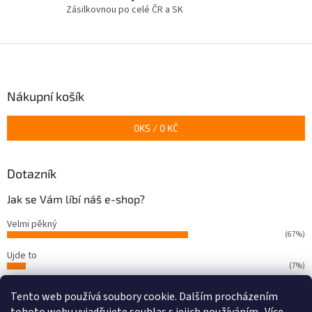
v
Zásilkovnou po celé ČR a SK
ý
p
i
Z
s
á
u
p
a
Nákupní košík
t
í
0
KS /
0 KČ
Dotazník
Jak se Vám líbí náš e-shop?
Velmi pěkný
(67%)
Ujde to
(7%)
Nelíbí se mi
Tento web používá soubory cookie. Dalším procházením
(26%)