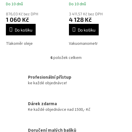
Do 10 dnů
Do 10 dnů
Průměrné
Průměrné
hodnocení
hodnocení
876,03 Kč bez DPH
3 411,57 Kč bez DPH
produktu
produktu
1 060 Kč
4 128 Kč
je
je
4,3
5,0
Do košíku
Do košíku
z
z
5
5
Tlakoměr oleje
Vakuomanometr
hvězdiček.
hvězdiček.
6
položek celkem
O
v
l
á
Profesionální přístup
d
ke každé objednávce!
a
c
í
Dárek zdarma
p
Ke každé objednávce nad 1500,- Kč
r
v
k
y
Doručení malých balíků