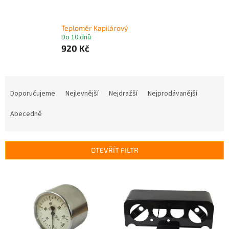
Teploměr Kapilárový
Do 10 dnů
920 Kč
Ř
a
Doporučujeme
Nejlevnější
Nejdražší
Nejprodávanější
z
e
Abecedně
n
í
p
OTEVŘÍT FILTR
r
o
V
d
ý
u
p
k
i
t
s
ů