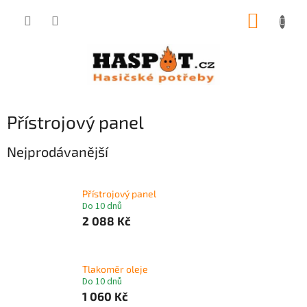
Přejít
NÁKUP
na
obsah
KOŠÍK
Přístrojový panel
Nejprodávanější
Přístrojový panel
Do 10 dnů
2 088 Kč
Tlakoměr oleje
Do 10 dnů
1 060 Kč