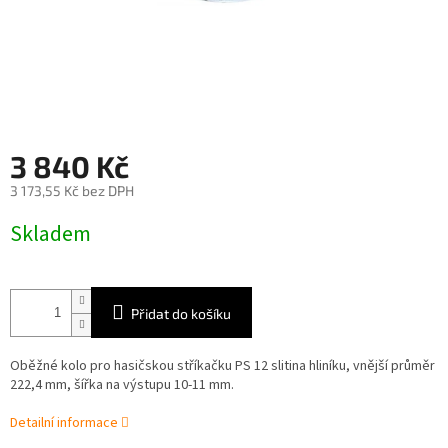
3 840 Kč
3 173,55 Kč bez DPH
Měrná
Skladem
cena:
Přidat do košíku
Oběžné kolo pro hasičskou stříkačku PS 12 slitina hliníku, vnější průměr
222,4 mm, šířka na výstupu 10-11 mm.
Detailní informace