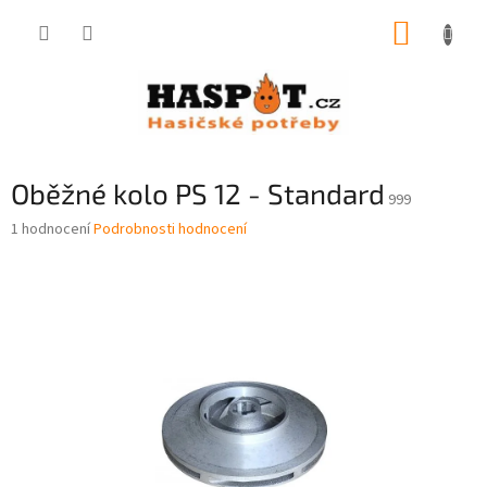
Přejít
NÁKUP
na
obsah
KOŠÍK
Oběžné kolo PS 12 - Standard
999
Průměrné
1 hodnocení
Podrobnosti hodnocení
hodnocení
produktu
je
5,0
z
5
hvězdiček.