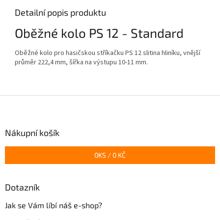
Detailní popis produktu
Oběžné kolo PS 12 - Standard
Oběžné kolo pro hasičskou stříkačku PS 12 slitina hliníku, vnější
průměr 222,4 mm, šířka na výstupu 10-11 mm.
Z
á
p
a
Nákupní košík
t
í
0
KS /
0 KČ
Dotazník
Jak se Vám líbí náš e-shop?