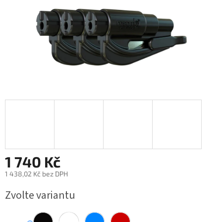
1 740 Kč
1 438,02 Kč bez DPH
Měrná
Zvolte variantu
cena: