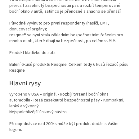
přerušit zaseknutý bezpečnostní pás a rozbít temperované
boční okno v autě, zatímco je přenosné a snadno se přenáší.
Původně vyvinuto pro první respondenty (hasiči, EMT,
donucovací orgány);
resqme® se nyní stala základním bezpečnostním řešením pro
mnoho osob, které dbají na bezpečnost, po celém světě.
Produkt kladívko do auta.
Balení 6kusů produktu Resqme. Celkem tedy 6 kusů řezačů pásu
Resqme
Hlavní rysy
Vyrobeno v USA – originál • Rozbíjí tvrzená boční okna
automobilu • Řezá zaseknuté bezpečnostní pásy • Kompaktní,
lehký a výkonný
Nejspolehlivější únikový nástroj
Při objednávce nad 200ks může být produkt dodán s Vaším
logem.