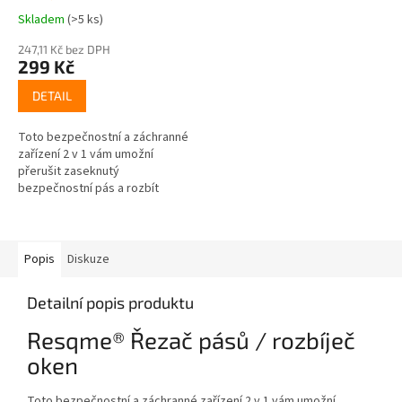
Skladem
(>5 ks)
Průměrné
hodnocení
247,11 Kč bez DPH
produktu
299 Kč
je
3,6
DETAIL
z
5
Toto bezpečnostní a záchranné
hvězdiček.
zařízení 2 v 1 vám umožní
přerušit zaseknutý
bezpečnostní pás a rozbít
temperované boční okno v
autě, zatímco je přenosné a
snadno se přenáší.
Popis
Diskuze
Detailní popis produktu
Resqme® Řezač pásů / rozbíječ
oken
Toto bezpečnostní a záchranné zařízení 2 v 1 vám umožní