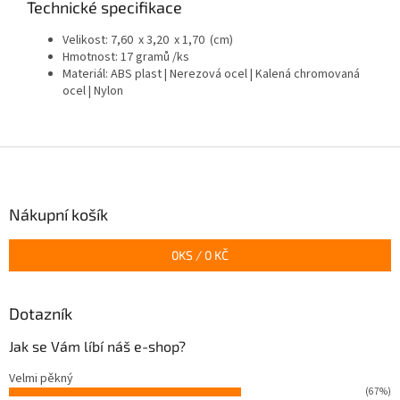
Technické specifikace
Velikost:
7,60 x 3,20 x 1,70 (cm)
Hmotnost: 17 gramů /ks
Materiál: ABS plast | Nerezová ocel | Kalená chromovaná
ocel | Nylon
Z
á
p
a
Nákupní košík
t
í
0
KS /
0 KČ
Dotazník
Jak se Vám líbí náš e-shop?
Velmi pěkný
(67%)