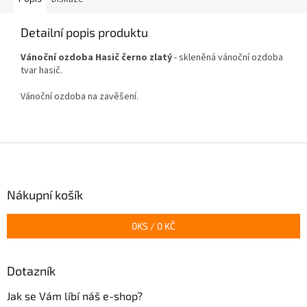
Detailní popis produktu
Vánoční ozdoba Hasič černo zlatý
- skleněná vánoční ozdoba
tvar hasič.
Vánoční ozdoba na zavěšení.
Z
á
p
a
Nákupní košík
t
í
0
KS /
0 KČ
Dotazník
Jak se Vám líbí náš e-shop?