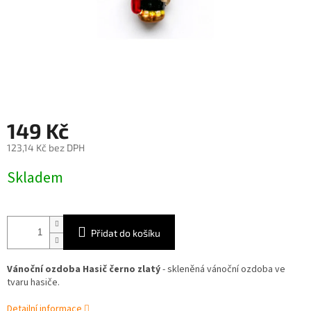
149 Kč
123,14 Kč bez DPH
Měrná
Skladem
cena:
Přidat do košíku
Vánoční ozdoba Hasič černo zlatý
- skleněná vánoční ozdoba ve
tvaru hasiče.
Detailní informace