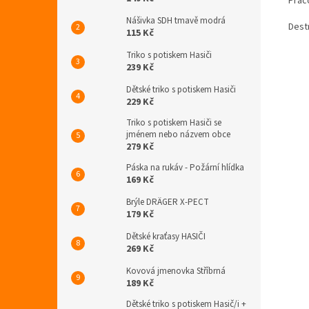
Praco
Nášivka SDH tmavě modrá
Destr
115 Kč
Triko s potiskem Hasiči
239 Kč
Dětské triko s potiskem Hasiči
229 Kč
Triko s potiskem Hasiči se
jménem nebo názvem obce
279 Kč
Páska na rukáv - Požární hlídka
169 Kč
Brýle DRÄGER X-PECT
179 Kč
Dětské kraťasy HASIČI
269 Kč
Kovová jmenovka Stříbrná
189 Kč
Dětské triko s potiskem Hasič/i +