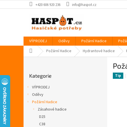
Přejít
+420 606 920 236
info@haspot.cz
na
obsah
VÝPRODEJ
Oděvy
Požární Hadice
Požá
Domů
Požární Hadice
Hydrantové hadice
P
Pož
o
Přeskočit
s
Kategorie
kategorie
Tip
t
r
VÝPRODEJ
a
Oděvy
n
Požární Hadice
n
í
Zásahové hadice
p
D25
a
C38