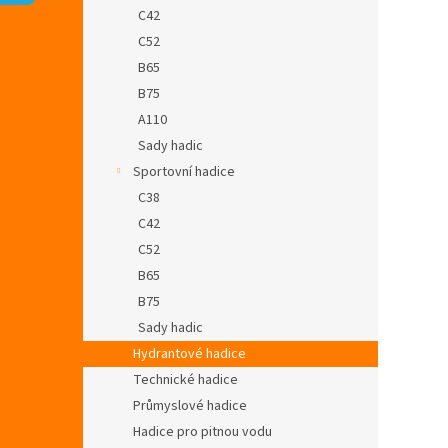
n
C42
e
C52
l
B65
B75
A110
Sady hadic
Sportovní hadice
C38
C42
C52
B65
B75
Sady hadic
Hydrantové hadice
Technické hadice
Průmyslové hadice
Hadice pro pitnou vodu