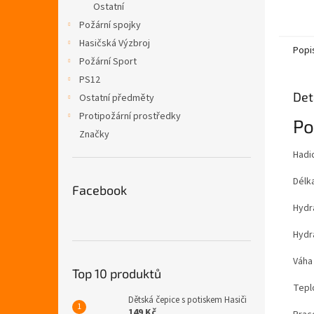
Ostatní
Požární spojky
Hasičská Výzbroj
Popi
Požární Sport
PS12
Det
Ostatní předměty
Protipožární prostředky
Po
Značky
Hadi
Délka
Facebook
Hydr
Hydr
Váha
Top 10 produktů
Teplo
Dětská čepice s potiskem Hasiči
149 Kč