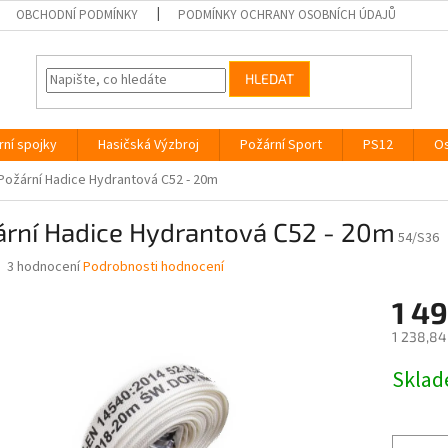
OBCHODNÍ PODMÍNKY
PODMÍNKY OCHRANY OSOBNÍCH ÚDAJŮ
HLEDAT
rní spojky
Hasičská Výzbroj
Požární Sport
PS12
Os
Požární Hadice Hydrantová C52 - 20m
ární Hadice Hydrantová C52 - 20m
54/S36
Průměrné
3 hodnocení
Podrobnosti hodnocení
hodnocení
produktu
1 49
je
1 238,84
5,0
z
Měrná
Skla
5
cena:
hvězdiček.