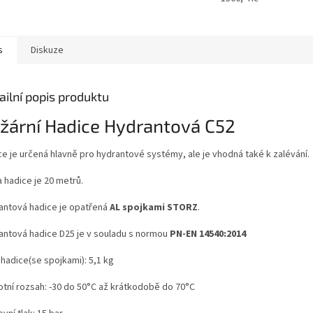
s
Diskuze
ailní popis produktu
žární Hadice Hydrantová C52
ce je určená hlavně pro hydrantové systémy, ale je vhodná také k zalévání.
 hadice je 20 metrů.
antová hadice je opatřená
AL spojkami STORZ
.
antová hadice D25 je v souladu s normou
PN-EN 14540:2014
 hadice(se spojkami): 5,1 kg
tní rozsah: -30 do 50
°C až krátkodobě do 70°C