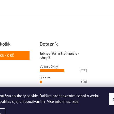
košík
Dotazník
Jak se Vám líbí náš e-
KS /
0 KČ
shop?
Velmi pěkný
(67%)
Ujde to
(7%)
Nelíbí se mi
(26%)
oužívá soubory cookie. Dalším procházením tohoto webu
Počet hlasů:
66
ouhlas s jejich používáním.. Více informací
zde
.