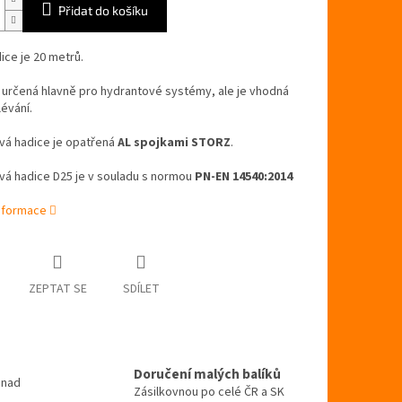
Přidat do košíku
ice je 20 metrů.
 určená hlavně pro hydrantové systémy, ale je vhodná
lévání.
vá hadice je opatřená
AL spojkami STORZ
.
vá hadice D25 je v souladu s normou
PN-EN 14540:2014
informace
ZEPTAT SE
SDÍLET
Doručení malých balíků
 nad
Zásilkovnou po celé ČR a SK