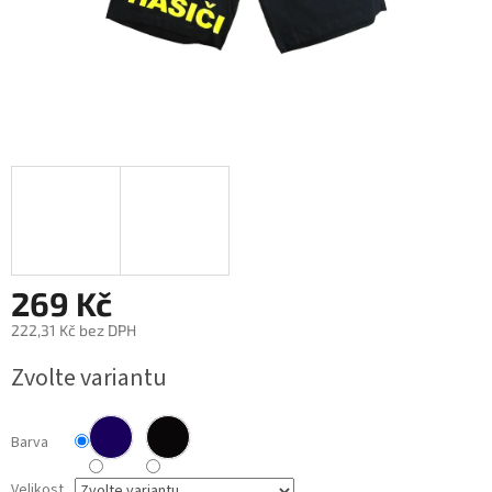
269 Kč
222,31 Kč bez DPH
Měrná
Zvolte variantu
cena:
Barva
Velikost