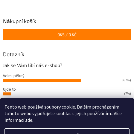
Z
á
p
a
Nákupní košík
t
í
0
KS /
0 KČ
Dotazník
Jak se Vám líbí náš e-shop?
Velmi pěkný
(67%)
Ujde to
(7%)
Nelíbí se mi
Tento web používá soubory cookie. Dalším procházením
(26%)
tohoto webu vyjadřujete souhlas s jejich používáním.. Více
Počet hlasů:
66
informací
zde
.