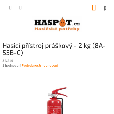
Přejít
NÁKUP
na
obsah
KOŠÍK
Hasicí přístroj práškový - 2 kg (8A-
55B-C)
54/S19
Průměrné
1 hodnocení
Podrobnosti hodnocení
hodnocení
produktu
je
5,0
z
5
hvězdiček.