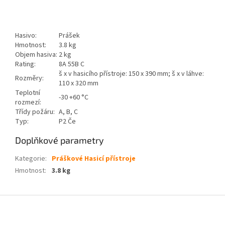
Hasivo:
Prášek
Hmotnost:
3.8 kg
Objem hasiva:
2 kg
Rating:
8A 55B C
š x v hasicího přístroje: 150 x 390 mm; š x v láhve:
Rozměry:
110 x 320 mm
Teplotní
-30 +60 °C
rozmezí:
Třídy požáru:
A, B, C
Typ:
P2 Če
Doplňkové parametry
Kategorie
:
Práškové Hasicí přístroje
Hmotnost
:
3.8 kg
Z
á
p