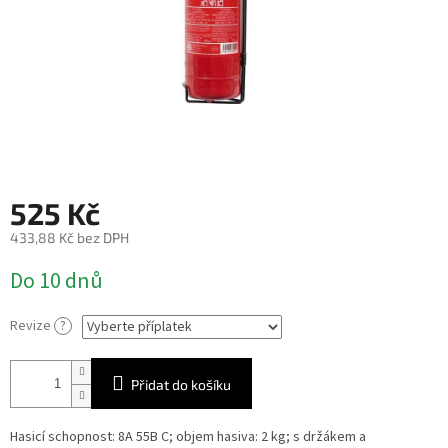
525 Kč
433,88 Kč
bez DPH
Měrná
Do 10 dnů
cena:
Revize
?
Přidat do košíku
Hasicí schopnost: 8A 55B C; objem hasiva: 2 kg; s držákem a