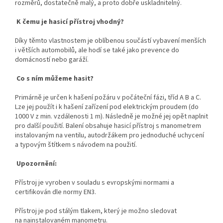
rozměrů, dostatečně malý, a proto dobře uskladnitelný.
K čemu je hasicí přístroj vhodný?
Díky těmto vlastnostem je oblíbenou součástí vybavení menších
i větších automobilů, ale hodí se také jako prevence do
domácností nebo garáží.
Co s ním můžeme hasit?
Primárně je určen k hašení požáru v počáteční fázi, tříd A B a C.
Lze jej použít i k hašení zařízení pod elektrickým proudem (do
1000 V z min. vzdálenosti 1 m). Následně je možné jej opět naplnit
pro další použití. Balení obsahuje hasicí přístroj s manometrem
instalovaným na ventilu, autodržákem pro jednoduché uchycení
a typovým štítkem s návodem na použití.
Upozornění:
Přístroj je vyroben v souladu s evropskými normami a
certifikován dle normy EN3.
Přístroj je pod stálým tlakem, který je možno sledovat
na nainstalovaném manometru.