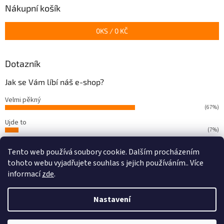
a
Nákupní košík
t
í
0
KS /
0 KČ
Dotazník
Jak se Vám líbí náš e-shop?
Velmi pěkný
(67%)
Ujde to
(7%)
Nelíbí se mi
Tento web používá soubory cookie. Dalším procházením
(26%)
tohoto webu vyjadřujete souhlas s jejich používáním.. Více
Počet hlasů:
66
informací
zde
.
Nastavení
Vytvořil Shoptet