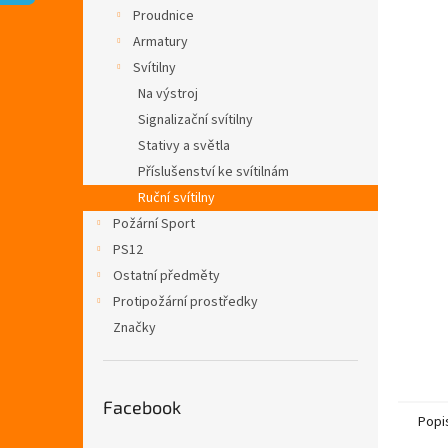
n
Proudnice
e
Armatury
l
Svítilny
Na výstroj
Signalizační svítilny
Stativy a světla
Příslušenství ke svítilnám
Ruční svítilny
Požární Sport
PS12
Ostatní předměty
Protipožární prostředky
Značky
Facebook
Popi