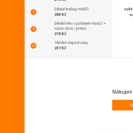
svět
Dětské kraťasy HASIČI
269 Kč
n
Dětské triko s potiskem Hasič/i +
název obce / jméno
279 Kč
Těsnění olejové vany
237 Kč
Z
á
p
a
t
Nákupní 
í
0