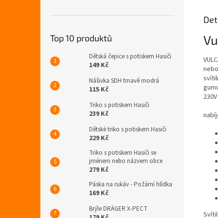
Det
Vu
Top 10 produktů
Dětská čepice s potiskem Hasiči
VULCA
149 Kč
nebo 
svít
Nášivka SDH tmavě modrá
gumo
115 Kč
230V
Triko s potiskem Hasiči
239 Kč
nabí
Dětské triko s potiskem Hasiči
229 Kč
Triko s potiskem Hasiči se
jménem nebo názvem obce
279 Kč
Páska na rukáv - Požární hlídka
169 Kč
Brýle DRÄGER X-PECT
Svít
179 Kč