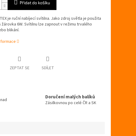
Přidat do košíku
EX je ruční nabíjecí svítilna. Jako zdroj světla je použita
žárovka 6W. Svítilnu lze zapnout v režimu trvalého
ebo blikání.
informace
ZEPTAT SE
SDÍLET
Doručení malých balíků
 nad
Zásilkovnou po celé ČR a SK