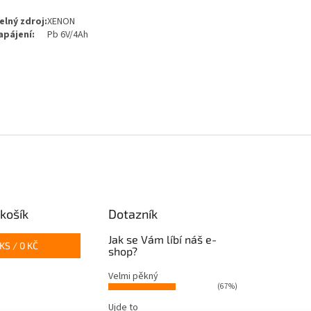
elný zdroj:
XENON
apájení:
Pb 6V/4Ah
košík
Dotazník
Jak se Vám líbí náš e-
KS /
0 KČ
shop?
Velmi pěkný
(67%)
Ujde to