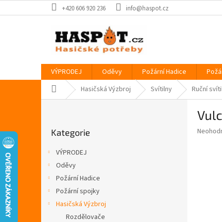
Přejít
+420 606 920 236
info@haspot.cz
na
obsah
VÝPRODEJ
Oděvy
Požární Hadice
Požá
Domů
Hasičská Výzbroj
Svítilny
Ruční svíti
P
Vulc
o
Přeskočit
s
Průměr
Neohod
Kategorie
kategorie
t
hodnoce
r
produkt
VÝPRODEJ
a
je
Oděvy
0,0
n
z
Požární Hadice
n
5
í
Požární spojky
hvězdič
p
Hasičská Výzbroj
a
Rozdělovače