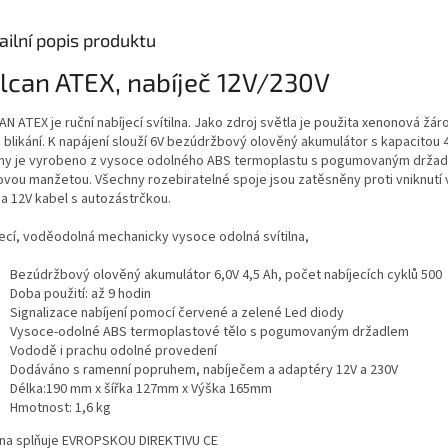
ailní popis produktu
lcan ATEX, nabíječ 12V/230V
N ATEX je ruční nabíjecí svítilna. Jako zdroj světla je použita xenonová žár
blikání. K napájení slouží 6V bezúdržbový olověný akumulátor s kapacitou 4,5
ilny je vyrobeno z vysoce odolného ABS termoplastu s pogumovaným držadle
vou manžetou. Všechny rozebiratelné spoje jsou zatěsněny proti vniknutí v
 a 12V kabel s autozástrčkou.
jecí, voděodolná mechanicky vysoce odolná svítilna,
Bezúdržbový olověný akumulátor 6,0V 4,5 Ah, počet nabíjecích cyklů 500
Doba použití: až 9 hodin
Signalizace nabíjení pomocí červené a zelené Led diody
Vysoce-odolné ABS termoplastové tělo s pogumovaným držadlem
Vododě i prachu odolné provedení
Dodáváno s ramenní popruhem, nabíječem a adaptéry 12V a 230V
Délka:190 mm x šířka 127mm x Výška 165mm
Hmotnost: 1,6 kg
ilna splňuje EVROPSKOU DIREKTIVU CE