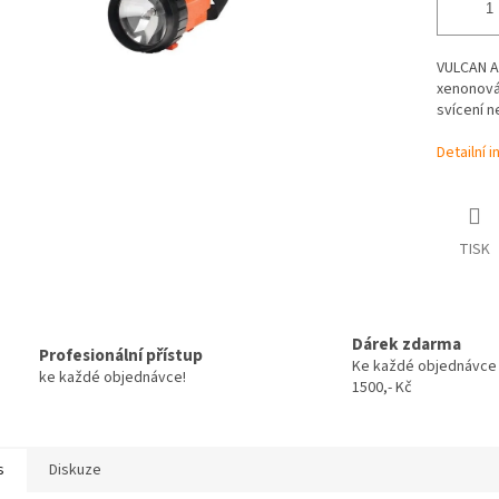
VULCAN AT
xenonová 
svícení n
Detailní 
TISK
Dárek zdarma
Profesionální přístup
Ke každé objednávce
ke každé objednávce!
1500,- Kč
s
Diskuze