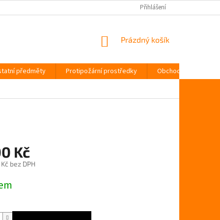
Přihlášení
NÁKUPNÍ
Prázdný košík
KOŠÍK
tatní předměty
Protipožární prostředky
Obchodní podmínky
00 Kč
 Kč bez DPH
dem