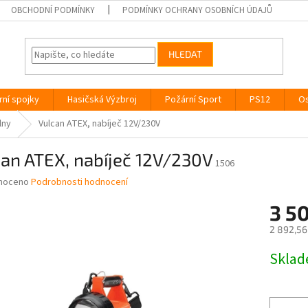
OBCHODNÍ PODMÍNKY
PODMÍNKY OCHRANY OSOBNÍCH ÚDAJŮ
HLEDAT
rní spojky
Hasičská Výzbroj
Požární Sport
PS12
Os
lny
Vulcan ATEX, nabíječ 12V/230V
an ATEX, nabíječ 12V/230V
1506
né
noceno
Podrobnosti hodnocení
ní
3 5
u
2 892,56
Měrná
Skla
cena:
ek.