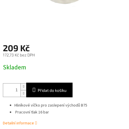
209 Kč
172,73 Kč bez DPH
Měrná
Skladem
cena:
Přidat do košíku
Hliníkové víčko pro zaslepení východů B75
Pracovní tlak 16 bar
Detailní informace