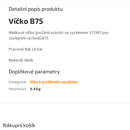
Detailní popis produktu
Víčko B75
Hliníkové víčko (požární uzávěr) se systémem STORZ pro
zaslepení východů B75
Pracovní tlak 16 bar
Materiál: Hliník
Doplňkové parametry
Kategorie
:
Víka k požárním spojkám
Hmotnost
:
0.4 kg
Z
á
p
a
Nákupní košík