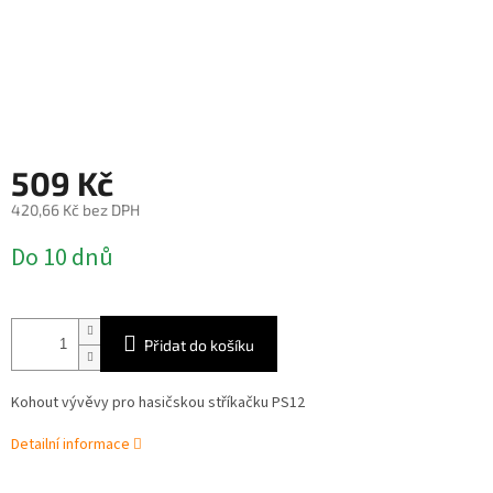
509 Kč
420,66 Kč bez DPH
Měrná
Do 10 dnů
cena:
Přidat do košíku
Kohout vývěvy pro hasičskou stříkačku PS12
Detailní informace