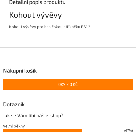
Detailní popis produktu
Kohout vývěvy
Kohout vývěvy pro hasičskou stříkačku PS12
Z
á
p
a
Nákupní košík
t
í
0
KS /
0 KČ
Dotazník
Jak se Vám líbí náš e-shop?
Velmi pěkný
(67%)