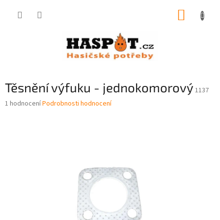
Přejít
NÁKUP
na
obsah
KOŠÍK
Těsnění výfuku - jednokomorový
1137
Průměrné
1 hodnocení
Podrobnosti hodnocení
hodnocení
produktu
je
5,0
z
5
hvězdiček.