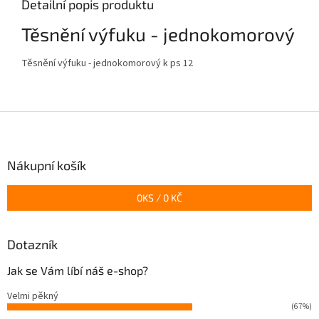
Detailní popis produktu
Těsnění výfuku - jednokomorový
Těsnění výfuku - jednokomorový k ps 12
Z
á
p
a
Nákupní košík
t
í
0
KS /
0 KČ
Dotazník
Jak se Vám líbí náš e-shop?
Velmi pěkný
(67%)