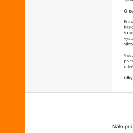
O s
Fran
hasi
V ro
vyst
Vikto
V so
po ce
odvět
Díky
Z
á
p
a
t
Nákupní 
í