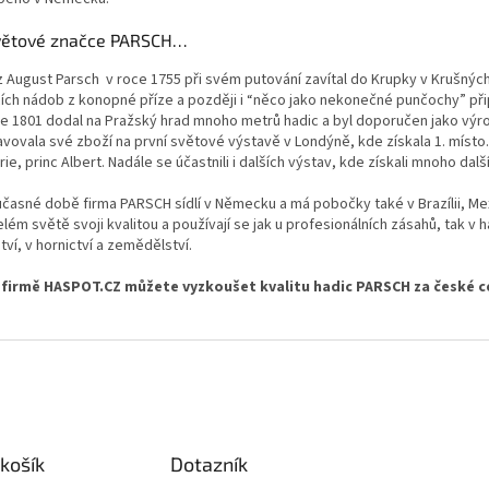
větové značce PARSCH…
z August Parsch v roce 1755 při svém putování zavítal do Krupky v Krušný
cích nádob z konopné příze a později i “něco jako nekonečné punčochy” p
ce 1801 dodal na Pražský hrad mnoho metrů hadic a byl doporučen jako výrob
avovala své zboží na první světové výstavě v Londýně, kde získala 1. místo
rie, princ Albert. Nadále se účastnili i dalších výstav, kde získali mnoho dal
učasné době firma PARSCH sídlí v Německu a má pobočky také v Brazílii, Mex
lém světě svoji kvalitou a používají se jak u profesionálních zásahů, tak v
ví, v hornictví a zemědělství.
 firmě HASPOT.CZ můžete vyzkoušet kvalitu hadic PARSCH za české ce
košík
Dotazník