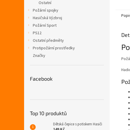
Ostatní
Požární spojky
Popi
Hasičská Výzbroj
Požární Sport
PS12
Det
Ostatní předměty
Po
Protipožární prostředky
Značky
Požá
Hadi
Facebook
Pož
Top 10 produktů
Dětská čepice s potiskem Hasiči
149 Kč