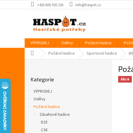
Přejít
+420 606 920 236
info@haspot.cz
na
obsah
VÝPRODEJ
Oděvy
Požární Hadice
Požá
Domů
Požární Hadice
Sportovní hadice
B
P
Požá
o
Přeskočit
s
Kategorie
kategorie
Akce
t
r
VÝPRODEJ
a
Oděvy
n
Požární Hadice
n
í
Zásahové hadice
p
D25
a
C38