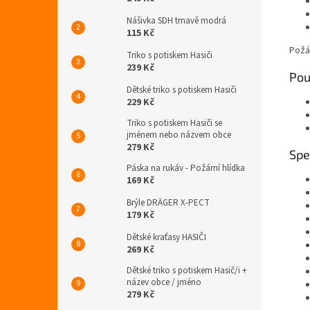
Nášivka SDH tmavě modrá
115 Kč
Požár
Triko s potiskem Hasiči
239 Kč
Použ
Dětské triko s potiskem Hasiči
229 Kč
Triko s potiskem Hasiči se
jménem nebo názvem obce
279 Kč
Spe
Páska na rukáv - Požární hlídka
169 Kč
Brýle DRÄGER X-PECT
179 Kč
Dětské kraťasy HASIČI
269 Kč
Dětské triko s potiskem Hasič/i +
název obce / jméno
279 Kč