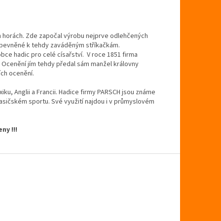
ch horách. Zde započal výrobu nejprve odlehčených
řipevněné k tehdy zaváděným stříkačkám.
ce hadic pro celé císařství. V roce 1851 firma
. Ocenění jím tehdy předal sám manžel královny
ších ocenění.
iku, Anglii a Francii. Hadice firmy PARSCH jsou známe
 hasičském sportu. Své využití najdou i v průmyslovém
ny !!!