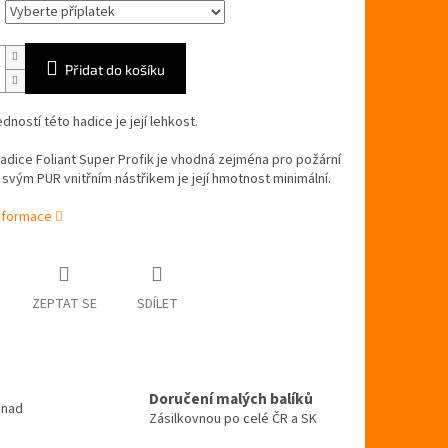
Přidat do košíku
edností této hadice je její lehkost.
adice Foliant Super Profik je vhodná zejména pro požární
 svým PUR vnitřním nástřikem je její hmotnost minimální.
informace
ZEPTAT SE
SDÍLET
Doručení malých balíků
 nad
Zásilkovnou po celé ČR a SK