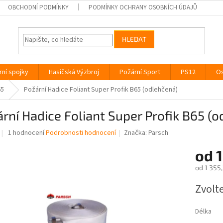
OBCHODNÍ PODMÍNKY
PODMÍNKY OCHRANY OSOBNÍCH ÚDAJŮ
HLEDAT
rní spojky
Hasičská Výzbroj
Požární Sport
PS12
Os
65
Požární Hadice Foliant Super Profik B65 (odlehčená)
rní Hadice Foliant Super Profik B65 (
Průměrné
1 hodnocení
Podrobnosti hodnocení
Značka:
Parsch
hodnocení
produktu
od
1
je
od
1 355
5,0
z
Měrná
Zvolt
5
cena:
hvězdiček.
Délka