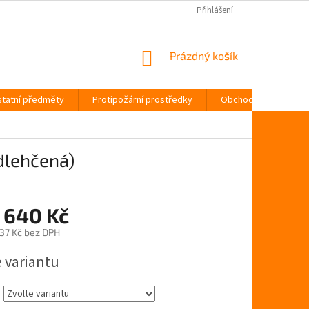
Přihlášení
NÁKUPNÍ
Prázdný košík
KOŠÍK
tatní předměty
Protipožární prostředky
Obchodní podmínky
odlehčená)
 640 Kč
,37 Kč
bez DPH
e variantu