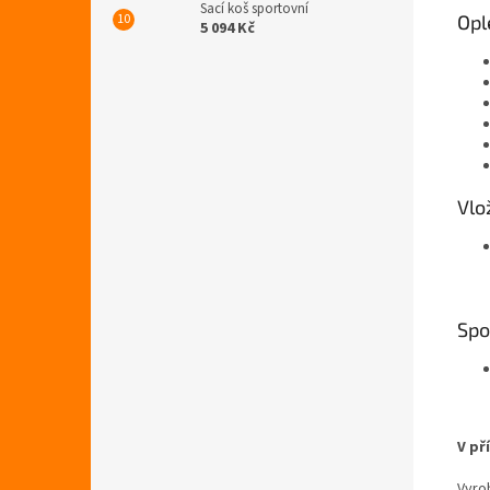
Sací koš sportovní
Opl
5 094 Kč
Vlo
Spo
V př
Vyro