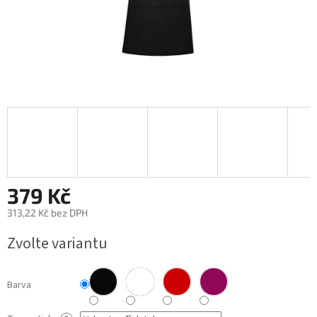
379 Kč
313,22 Kč
bez DPH
Měrná
Zvolte variantu
cena:
Barva