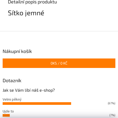
Detailní popis produktu
Sítko jemné
Z
á
p
a
Nákupní košík
t
í
0
KS /
0 KČ
Dotazník
Jak se Vám líbí náš e-shop?
Velmi pěkný
(67%)
Ujde to
(7%)