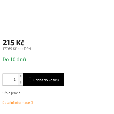
215 Kč
177,69 Kč bez DPH
Měrná
Do 10 dnů
cena:
Přidat do košíku
Sítko jemné
Detailní informace