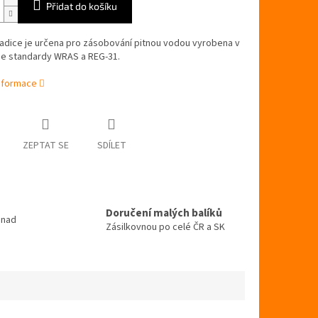
Přidat do košíku
adice je určena pro zásobování pitnou vodou vyrobena v
se standardy WRAS a REG-31.
informace
ZEPTAT SE
SDÍLET
Doručení malých balíků
 nad
Zásilkovnou po celé ČR a SK