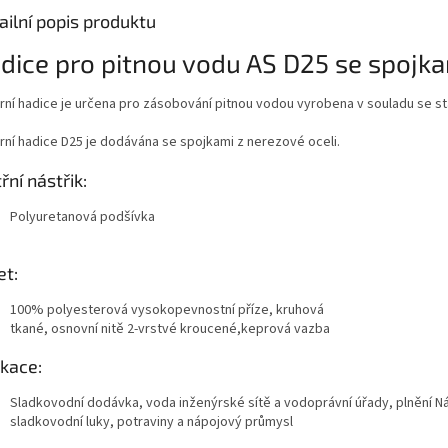
ailní popis produktu
dice pro pitnou vodu AS D25 se spojka
rní hadice je určena pro zásobování pitnou vodou vyrobena v souladu se s
rní hadice D25 je dodávána se spojkami z nerezové oceli.
řní nástřik:
Polyuretanová podšívka
et:
100% polyesterová vysokopevnostní příze, kruhová
tkané, osnovní nitě 2-vrstvé kroucené,keprová vazba
ikace:
Sladkovodní dodávka, voda inženýrské sítě a vodoprávní úřady, plnění N
sladkovodní luky, potraviny a nápojový průmysl