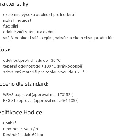
rakteristiky:
extrémně vysoká odolnost proti oděru
nízká hmotnost
flexibilní
odolné vůči stárnutí a ozónu
vnější odolnost vůči olejům, palivům a chemickým produktům
lota:
odolnost proti chladu do - 30 °C
tepelná odolnost do + 100 °C (krátkodobbě)
schválený materiál pro teplou vodu do + 23 °C
obeno dle standard:
WRAS approval (approval no.: 1701524)
REG 31 approval (approval no.: 56/4/1397)
cifikace Hadice:
Coul: 1"
Hmotnost: 240 g/m
Destrukční tlak: 60 bar