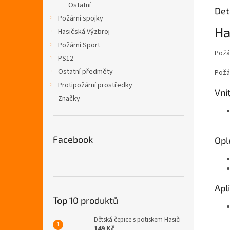
Ostatní
Det
Požární spojky
Ha
Hasičská Výzbroj
Požární Sport
Požá
PS12
Ostatní předměty
Požá
Protipožární prostředky
Vnit
Značky
Facebook
Opl
Apl
Top 10 produktů
Dětská čepice s potiskem Hasiči
149 Kč