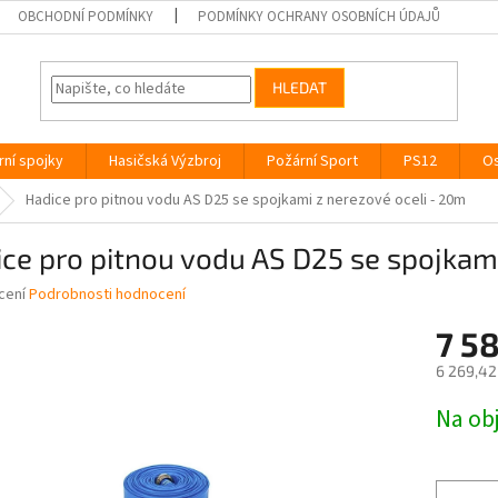
OBCHODNÍ PODMÍNKY
PODMÍNKY OCHRANY OSOBNÍCH ÚDAJŮ
HLEDAT
rní spojky
Hasičská Výzbroj
Požární Sport
PS12
Os
Hadice pro pitnou vodu AS D25 se spojkami z nerezové oceli - 20m
ce pro pitnou vodu AS D25 se spojkam
né
cení
Podrobnosti hodnocení
ní
7 5
u
6 269,42
Měrná
Na ob
cena:
ek.