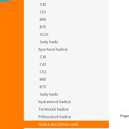
n
C42
e
C52
l
B65
B75
A110
Sady hadic
Sportovní hadice
C38
C42
C52
B65
B75
Sady hadic
Hydrantové hadice
Technické hadice
Popi
Průmyslové hadice
Hadice pro pitnou vodu