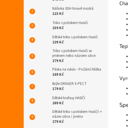
Cha
Nášivka SDH tmavě modrá
115 Kč
Triko s potiskem Hasiči
239 Kč
Dětské triko s potiskem Hasiči
229 Kč
Tep
Triko s potiskem Hasiči se
jménem nebo názvem obce
279 Kč
Páska na rukáv - Požární hlídka
169 Kč
Vyr
Brýle DRÄGER X-PECT
179 Kč
Dětské kraťasy HASIČI
269 Kč
Spe
Dětské triko s potiskem Hasič/i +
název obce / jméno
279 Kč