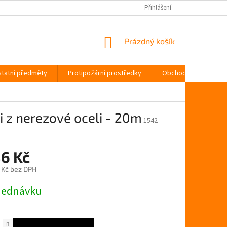
Přihlášení
NÁKUPNÍ
Prázdný košík
KOŠÍK
tatní předměty
Protipožární prostředky
Obchodní podmínky
i z nerezové oceli - 20m
1542
86 Kč
 Kč bez DPH
jednávku