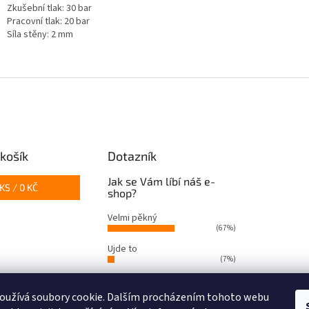
Zkušební tlak: 30 bar
Pracovní tlak: 20 bar
Síla stěny: 2 mm
košík
Dotazník
Jak se Vám líbí náš e-
KS /
0 KČ
shop?
Velmi pěkný
(67%)
Ujde to
(7%)
Nelíbí se mi
(26%)
oužívá soubory cookie. Dalším procházením tohoto webu