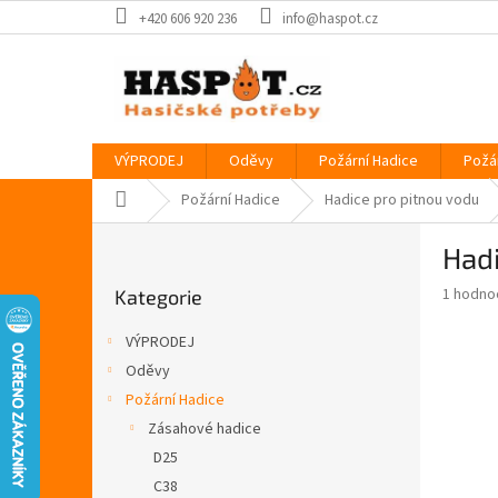
Přejít
+420 606 920 236
info@haspot.cz
na
obsah
VÝPRODEJ
Oděvy
Požární Hadice
Požá
Domů
Požární Hadice
Hadice pro pitnou vodu
P
Hadi
o
Přeskočit
s
Průměr
1 hodno
Kategorie
kategorie
t
hodnoce
r
produkt
VÝPRODEJ
a
je
Oděvy
5,0
n
z
Požární Hadice
n
5
í
Zásahové hadice
hvězdič
p
D25
a
C38