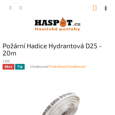
Přejít
NÁKUP
na
obsah
KOŠÍK
Požární Hadice Hydrantová D25 -
20m
1350
Průměrné
3 hodnocení
Podrobnosti hodnocení
Akce
Tip
hodnocení
produktu
je
5,0
z
5
hvězdiček.