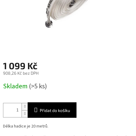
1 099 Kč
908,26 Kč bez DPH
Měrná
Skladem
(>5 ks)
cena:
Přidat do košíku
Délka hadice je 20 metrů.