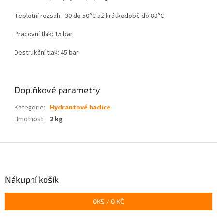
Teplotní rozsah: -30 do 50
°C až krátkodobě do 80°C
Pracovní tlak: 15 bar
Destrukční tlak: 45 bar
Doplňkové parametry
Kategorie
:
Hydrantové hadice
Hmotnost
:
2 kg
Z
á
p
a
Nákupní košík
t
í
0
KS /
0 KČ