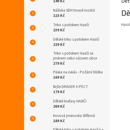
Det
149 Kč
Nášivka SDH tmavě modrá
Dě
115 Kč
Hasi
Triko s potiskem Hasiči
239 Kč
Dětské triko s potiskem Hasiči
229 Kč
Triko s potiskem Hasiči se
jménem nebo názvem obce
279 Kč
Páska na rukáv - Požární hlídka
169 Kč
Brýle DRÄGER X-PECT
179 Kč
Dětské kraťasy HASIČI
269 Kč
Kovová jmenovka Stříbrná
189 Kč
Dětské triko s potiskem Hasič/i +