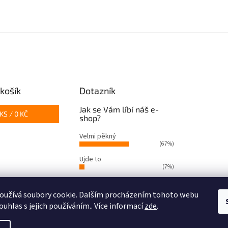
košík
Dotazník
Jak se Vám líbí náš e-
KS /
0 KČ
shop?
Velmi pěkný
(67%)
Ujde to
(7%)
Nelíbí se mi
(26%)
oužívá soubory cookie. Dalším procházením tohoto webu
Počet hlasů:
66
ouhlas s jejich používáním.. Více informací
zde
.