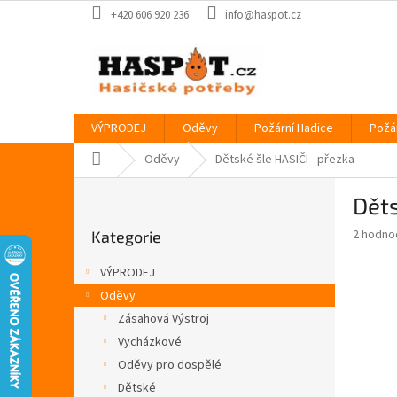
Přejít
+420 606 920 236
info@haspot.cz
na
obsah
VÝPRODEJ
Oděvy
Požární Hadice
Požá
Domů
Oděvy
Dětské šle HASIČI - přezka
P
Děts
o
Přeskočit
s
Průměr
2 hodno
Kategorie
kategorie
t
hodnoce
r
produkt
VÝPRODEJ
a
je
Oděvy
5,0
n
z
Zásahová Výstroj
n
5
í
Vycházkové
hvězdič
p
Oděvy pro dospělé
a
Dětské