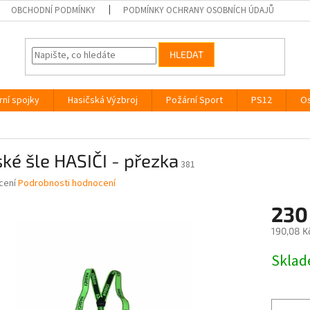
OBCHODNÍ PODMÍNKY
PODMÍNKY OCHRANY OSOBNÍCH ÚDAJŮ
HLEDAT
rní spojky
Hasičská Výzbroj
Požární Sport
PS12
Os
ké šle HASIČI - přezka
381
né
cení
Podrobnosti hodnocení
ní
230
u
190,08 K
Měrná
Skla
cena:
ek.