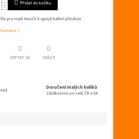
Přidat do košíku
šle pro malé Hasiče k upnutí kalhot přezkou.
informace
ZEPTAT SE
SDÍLET
Doručení malých balíků
 nad
Zásilkovnou po celé ČR a SK