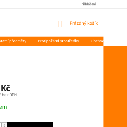
Přihlášení
NÁKUPNÍ
Prázdný košík
KOŠÍK
tatní předměty
Protipožární prostředky
Obchodní podmínky
 Kč
č bez DPH
dem