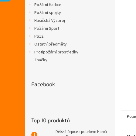
n
Požární Hadice
e
Požární spojky
l
Hasičská Výzbroj
Požární Sport
PS12
Ostatní předměty
Protipožární prostředky
Značky
Facebook
Popi
Top 10 produktů
Dětská čepice s potiskem Hasiči