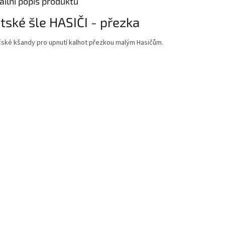
ailní popis produktu
tské šle HASIČI - přezka
čské kšandy pro upnutí kalhot přezkou malým Hasičům.