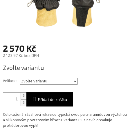
2 570 Kč
2 123,97 Kč bez DPH
Měrná
Zvolte variantu
cena:
Velikost
Přidat do košíku
Celokožená zásahová rukavice typická svou para-aramidovou výztuhou
a silikonovým povrstvením hřbetu. Varianta Plus navíc obsahuje
protiúderovou výplň