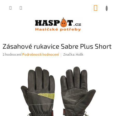
Přejít
NÁKUP
na
obsah
KOŠÍK
Zásahové rukavice Sabre Plus Short
Průměrné
2 hodnocení
Podrobnosti hodnocení
Značka:
Holík
hodnocení
produktu
je
5,0
z
5
hvězdiček.