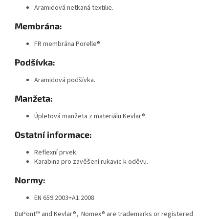
Aramidová netkaná textilie.
Membrána:
FR membrána Porelle®.
Podšívka:
Aramidová podšívka.
Manžeta:
Úpletová manžeta z materiálu Kevlar®.
Ostatní informace:
Reflexní prvek.
Karabina pro zavěšení rukavic k oděvu.
Normy:
EN 659:2003+A1:2008
DuPont™ and Kevlar®, Nomex® are trademarks or registered