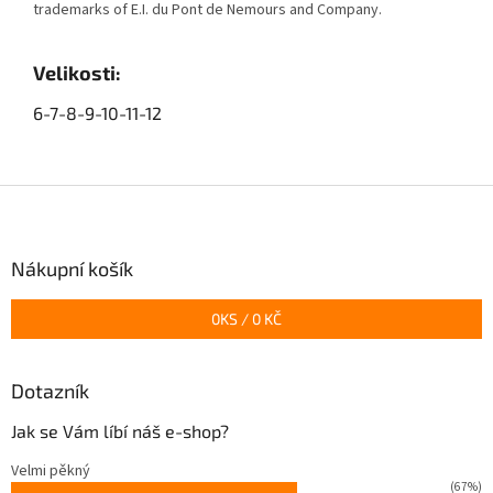
trademarks of E.I. du Pont de Nemours and Company.
Velikosti:
6-7-8-9-10-11-12
Z
á
p
a
Nákupní košík
t
í
0
KS /
0 KČ
Dotazník
Jak se Vám líbí náš e-shop?
Velmi pěkný
(67%)